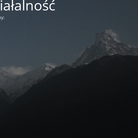
iałalność
ny: