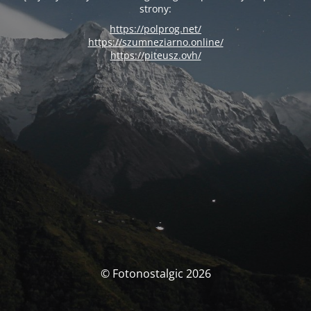
strony:
https://polprog.net/
https://szumneziarno.online/
https://piteusz.ovh/
© Fotonostalgic 2026