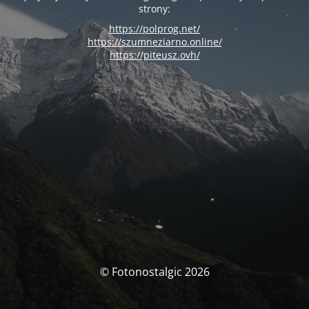
strony:
https://polprog.net/
https://szumneziarno.online/
https://piteusz.ovh/
© Fotonostalgic 2026