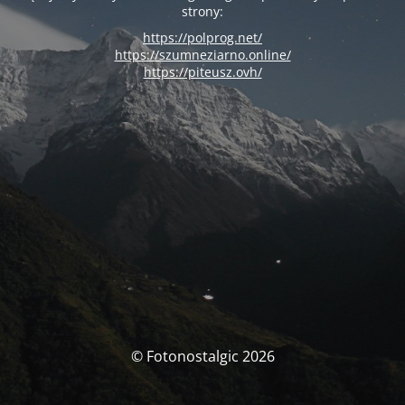
strony:
https://polprog.net/
https://szumneziarno.online/
https://piteusz.ovh/
© Fotonostalgic 2026