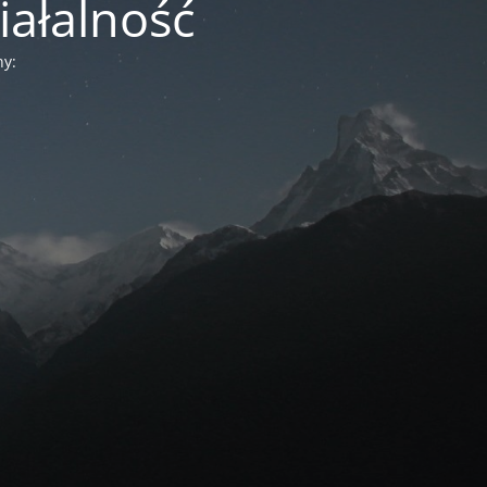
iałalność
ny: