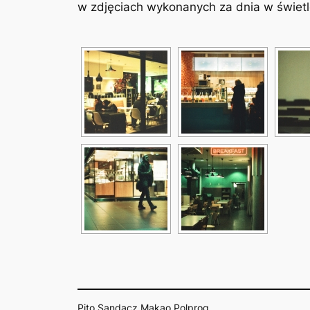
w zdjęciach wykonanych za dnia w świet
Pito Sandacz Makao Polprog