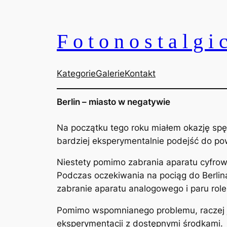
Przejdź
do
Fotonostalgi
treści
Kategorie
Galerie
Kontakt
Berlin – miasto w negatywie
Na początku tego roku miałem okazję spę
bardziej eksperymentalnie podejść do pows
Niestety pomimo zabrania aparatu cyfrowe
Podczas oczekiwania na pociąg do Berlin
zabranie aparatu analogowego i paru rol
Pomimo wspomnianego problemu, raczej je
eksperymentacji z dostępnymi środkami.