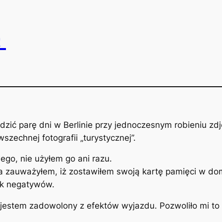
c
dzić parę dni w Berlinie przy jednoczesnym robieniu zd
zechnej fotografii „turystycznej”.
go, nie użyłem go ani razu.
a zauważyłem, iż zostawiłem swoją kartę pamięci w do
ek negatywów.
stem zadowolony z efektów wyjazdu. Pozwoliło mi to na