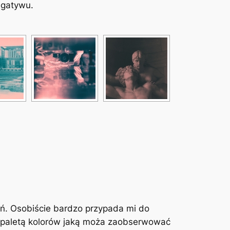
egatywu.
ń. Osobiście bardzo przypada mi do
ną paletą kolorów jaką moża zaobserwować