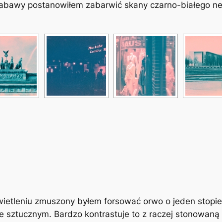
a zabawy postanowiłem zabarwić skany czarno-białego n
ietleniu zmuszony byłem forsować orwo o jeden stopie
tle sztucznym. Bardzo kontrastuje to z raczej stonowa